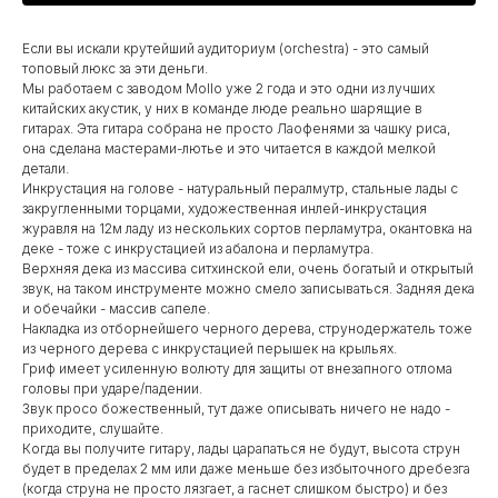
Если вы искали крутейший аудиториум (orchestra) - это самый
топовый люкс за эти деньги.
Мы работаем с заводом Mollo уже 2 года и это одни из лучших
китайских акустик, у них в команде люде реально шарящие в
гитарах. Эта гитара собрана не просто Лаофенями за чашку риса,
она сделана мастерами-лютье и это читается в каждой мелкой
детали.
Инкрустация на голове - натуральный пералмутр, стальные лады с
закругленными торцами, художественная инлей-инкрустация
журавля на 12м ладу из нескольких сортов перламутра, окантовка на
деке - тоже с инкрустацией из абалона и перламутра.
Верхняя дека из массива ситхинской ели, очень богатый и открытый
звук, на таком инструменте можно смело записываться. Задняя дека
и обечайки - массив сапеле.
Накладка из отборнейшего черного дерева, струнодержатель тоже
из черного дерева с инкрустацией перышек на крыльях.
Гриф имеет усиленную волюту для защиты от внезапного отлома
головы при ударе/падении.
Звук просо божественный, тут даже описывать ничего не надо -
приходите, слушайте.
Когда вы получите гитару, лады царапаться не будут, высота струн
будет в пределах 2 мм или даже меньше без избыточного дребезга
(когда струна не просто лязгает, а гаснет слишком быстро) и без