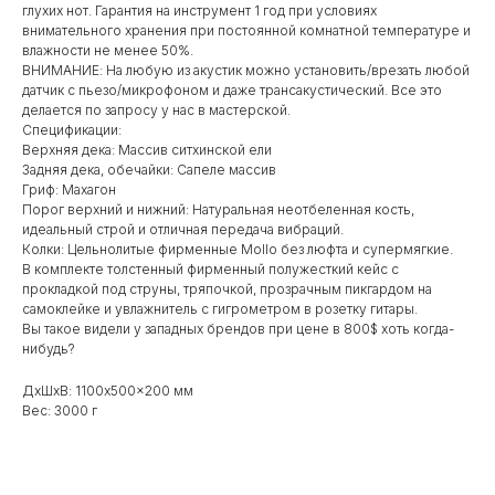
глухих нот. Гарантия на инструмент 1 год при условиях
внимательного хранения при постоянной комнатной температуре и
влажности не менее 50%.
ВНИМАНИЕ: На любую из акустик можно установить/врезать любой
датчик с пьезо/микрофоном и даже трансакустический. Все это
делается по запросу у нас в мастерской.
Спецификации:
Верхняя дека: Массив ситхинской ели
Задняя дека, обечайки: Сапеле массив
Гриф: Махагон
Порог верхний и нижний: Натуральная неотбеленная кость,
идеальный строй и отличная передача вибраций.
Колки: Цельнолитые фирменные Mollo без люфта и супермягкие.
В комплекте толстенный фирменный полужесткий кейс с
прокладкой под струны, тряпочкой, прозрачным пикгардом на
самоклейке и увлажнитель с гигрометром в розетку гитары.
Вы такое видели у западных брендов при цене в 800$ хоть когда-
нибудь?
ДxШxВ: 1100x500x200 мм
Вес: 3000 г