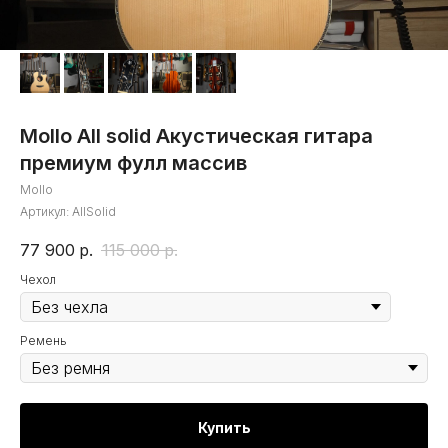
Mollo All solid Акустическая гитара
премиум фулл массив
Mollo
Артикул:
AllSolid
77 900
р.
115 000
р.
Чехол
Ремень
Купить